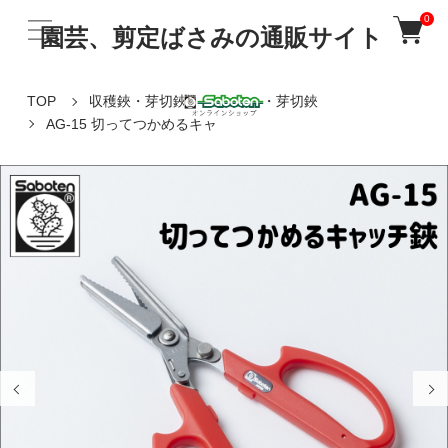
0
園芸、剪定ばさみの通販サイト
TOP
収穫鋏・芽切鋏
収穫鋏・芽切鋏
AG-15 切ってつかめるキャ