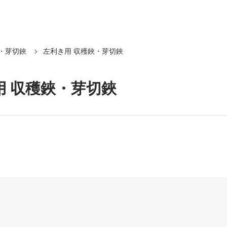
・芽切鋏
左利き用 収穫鋏・芽切鋏
用 収穫鋏・芽切鋏