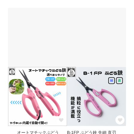
オートマチックぶどう
B-1FP ぶどう鋏 先細 直刃