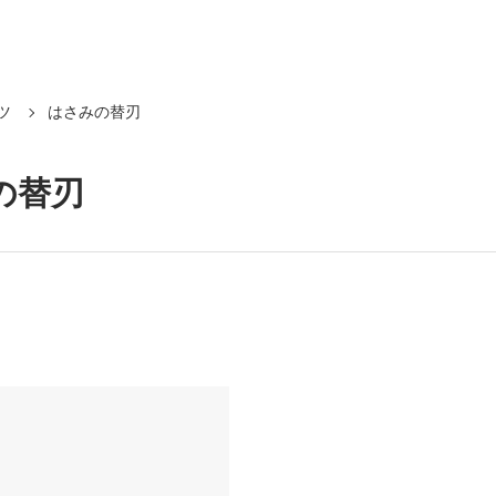
ツ
はさみの替刃
の替刃