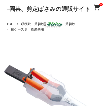
0
園芸、剪定ばさみの通販サイト
TOP
収穫鋏・芽切鋏
収穫鋏・芽切鋏
鋏ケースＢ 摘果鋏用