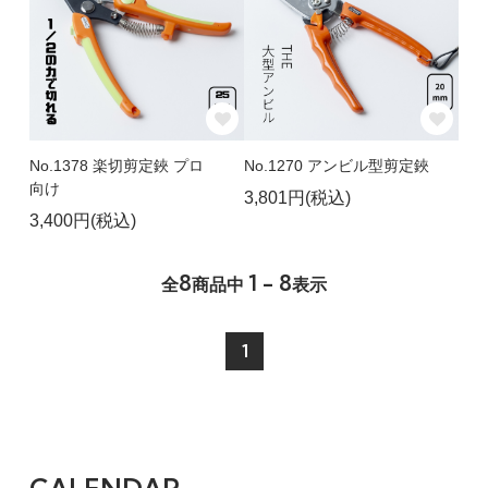
No.1378 楽切剪定鋏 プロ
No.1270 アンビル型剪定鋏
向け
3,801円(税込)
3,400円(税込)
8
1 - 8
全
商品中
表示
1
CALENDAR