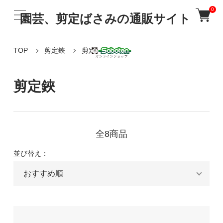
0
園芸、剪定ばさみの通販サイト
TOP
剪定鋏
剪定鋏
剪定鋏
全8商品
並び替え：