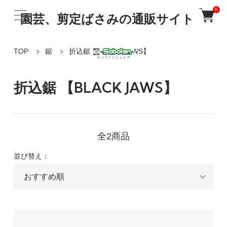
0
園芸、剪定ばさみの通販サイト
TOP
鋸
折込鋸 【BLACK JAWS】
折込鋸 【BLACK JAWS】
全2商品
並び替え：