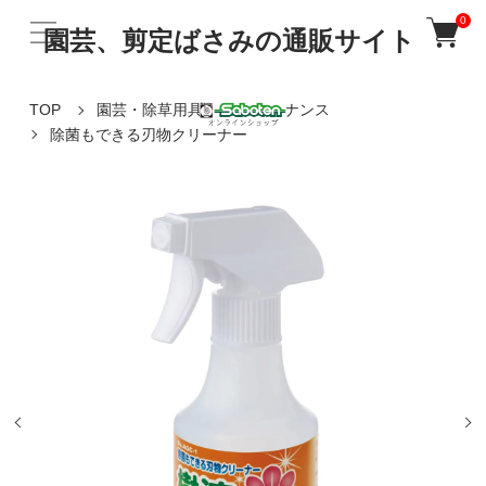
0
園芸、剪定ばさみの通販サイト
TOP
園芸・除草用具
メンテナンス
除菌もできる刃物クリーナー