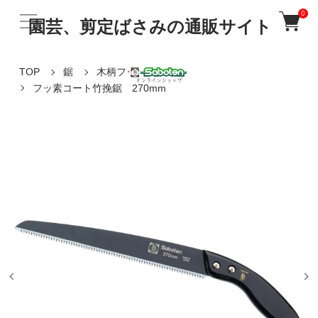
0
園芸、剪定ばさみの通販サイト
TOP
鋸
木柄フッ素鋸
フッ素コート竹挽鋸 270mm