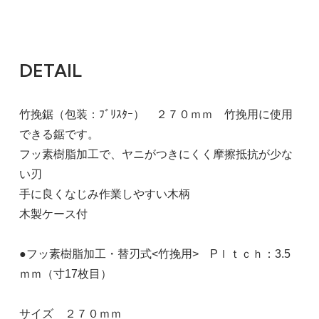
DETAIL
竹挽鋸（包装：ﾌﾞﾘｽﾀｰ） ２７０ｍｍ 竹挽用に使用
できる鋸です。
フッ素樹脂加工で、ヤニがつきにくく摩擦抵抗が少な
い刃
手に良くなじみ作業しやすい木柄
木製ケース付
●フッ素樹脂加工・替刃式<竹挽用> Pｌｔｃｈ：3.5
ｍｍ（寸17枚目）
サイズ ２７０ｍｍ