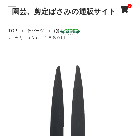
0
園芸、剪定ばさみの通販サイト
TOP
替パーツ
はさみの替刃
替刃 （Ｎｏ．１５８０用）