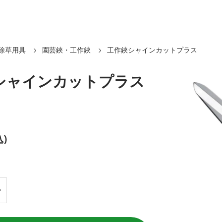
除草用具
園芸鋏・工作鋏
工作鋏シャインカットプラス
シャインカットプラス
込)