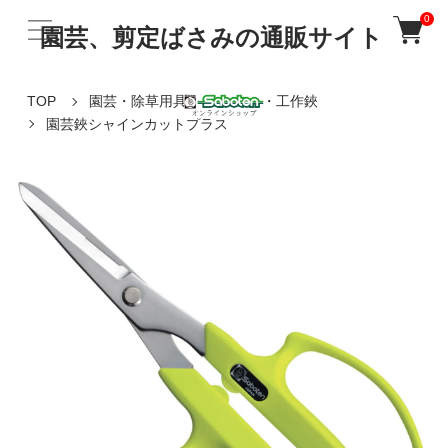
0
園芸、剪定ばさみの通販サイト
TOP
園芸・除草用具
園芸鋏・工作鋏
園芸鋏シャインカットプラス