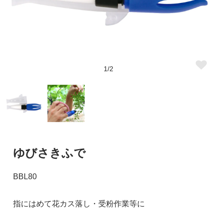
1/2
ゆびさきふで
BBL80
指にはめて花カス落し・受粉作業等に