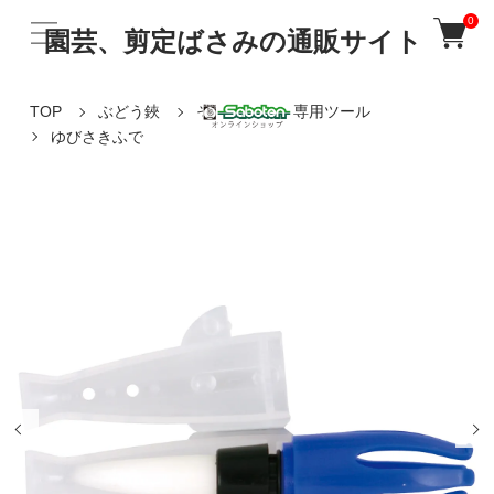
0
園芸、剪定ばさみの通販サイト
TOP
ぶどう鋏
その他 ぶどう専用ツール
ゆびさきふで