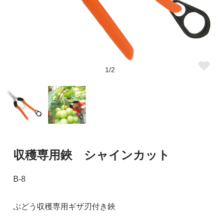
1/2
収穫専用鋏 シャインカット
B-8
ぶどう収穫専用ギザ刃付き鋏