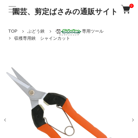
0
園芸、剪定ばさみの通販サイト
TOP
ぶどう鋏
その他 ぶどう専用ツール
収穫専用鋏 シャインカット