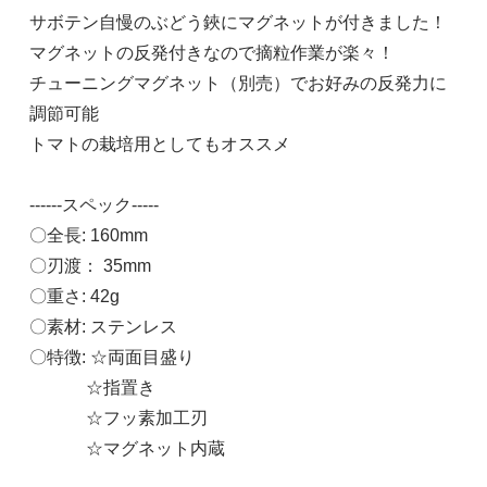
サボテン自慢のぶどう鋏にマグネットが付きました！
マグネットの反発付きなので摘粒作業が楽々！
チューニングマグネット（別売）でお好みの反発力に
直刃
調節可能
先細
トマトの栽培用としてもオススメ
2,100円(税込)
------スペック-----
直刃
先丸
〇全長: 160mm
2,100円(税込)
〇刃渡： 35mm
〇重さ: 42g
そり刃
〇素材: ステンレス
先細
〇特徴: ☆両面目盛り
2,100円(税込)
☆指置き
☆フッ素加工刃
そり刃
☆マグネット内蔵
先丸